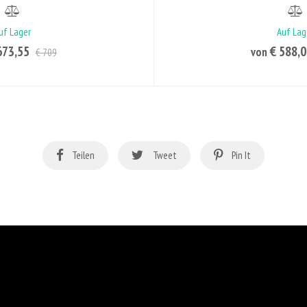
uf Lager
Auf Lag
673,55
€ 588,
von
€ 709
Teilen
Tweet
Pin It