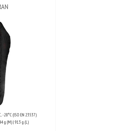
RAN
, -28°C (ISO EN 23537)
4 g (M) | 913 g (L)