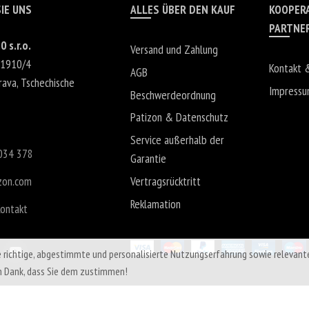
IE UNS
ALLES ÜBER DEN KAUF
KOOPER
PARTNE
0 s.r.o.
Versand und Zahlung
 1910/4
Kontakt 
AGB
rava
,
Tschechische
Impress
Beschwerdeordnung
Patizon & Datenschutz
Service außerhalb der
034 378
Garantie
zon.com
Vertragsrücktritt
Reklamation
Kontakt
e richtige, abgestimmte und personalisierte Nutzungserfahrung sowie relevant
n Dank, dass Sie dem zustimmen!