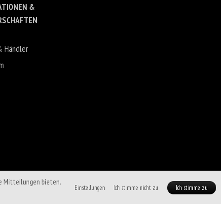
ATIONEN &
RSCHAFTEN
& Händler
um
e Mitteilungen bieten.
Einstellungen
Ich stimme nicht zu
Ich stimme zu