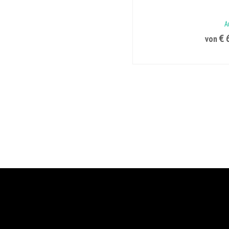
A
€ 
von