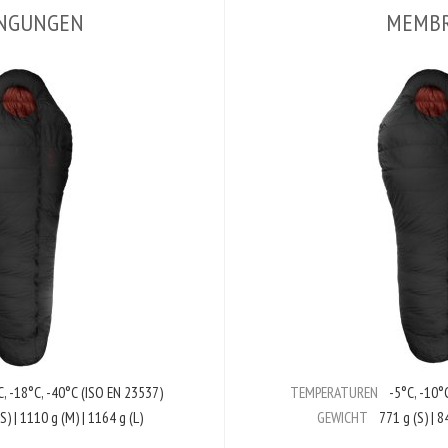
NGUNGEN
MEMB
, -18°C, -40°C (ISO EN 23537)
TEMPERATUREN
-5°C, -10°C
) | 1110 g (M) | 1164 g (L)
GEWICHT
771 g (S) | 84