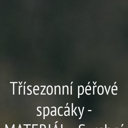
Třísezonní péřové
spacáky -