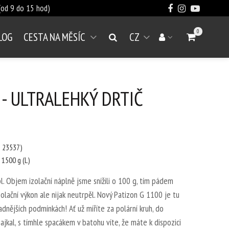
od 9 do 15 hod)
0
LOG
CESTA NA MĚSÍC
CZ
Přejít do koší
Vyhledat
Váš účet
Otevřít menu
 - ULTRALEHKÝ DRTIČ
N 23537)
 1500 g (L)
l. Objem izolační náplně jsme snížili o 100 g, tím pádem
zolační výkon ale nijak neutrpěl. Nový Patizon G 1100 je tu
adnějších podmínkách! Ať už míříte za polární kruh, do
jkal, s tímhle spacákem v batohu víte, že máte k dispozici