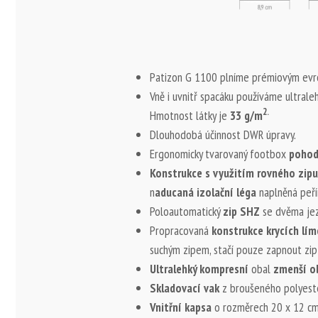
Patizon G 1100 plníme prémiovým evro
Vně i uvnitř spacáku používáme ultral
2.
Hmotnost látky je
33 g/m
Dlouhodobá účinnost DWR úpravy.
Ergonomicky tvarovaný footbox
pohodl
Konstrukce s využitím rovného zip
n
aducaná izolační léga
naplněná peřím
Poloautomatický
zip SHZ
se dvěma jez
Propracovaná
konstrukce krycích lím
suchým zipem, stačí pouze zapnout zip
Ultralehký kompresní
obal
zmenší o
Skladovací vak
z broušeného polyes
Vnitřní kapsa
o rozměrech 20 x 12 cm p