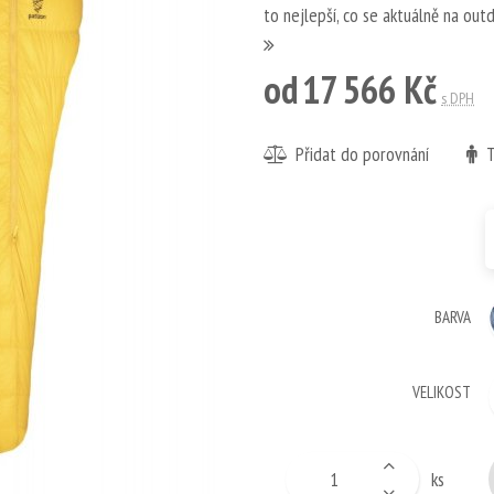
to nejlepší, co se aktuálně na out
od
17 566 Kč
s DPH
Přidat do porovnání
T
BARVA
VELIKOST
ks