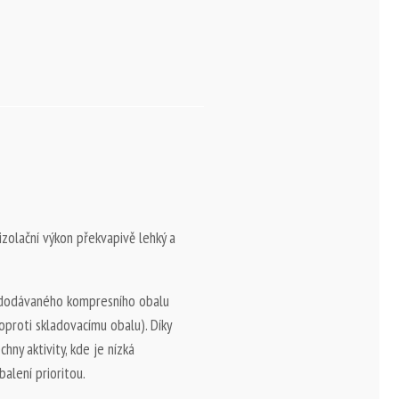
izolační výkon překvapivě lehký a
 dodávaného kompresního obalu
proti skladovacímu obalu). Díky
hny aktivity, kde je nízká
alení prioritou.