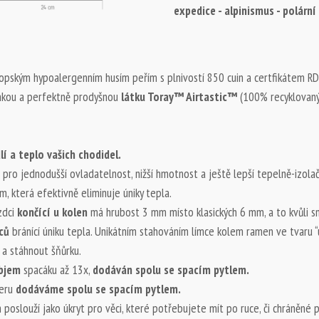
expedice - alpinismus - polární
pským hypoalergenním husím peřím s plnivostí 850 cuin a certfikátem RD
ehkou a perfektně prodyšnou
látku Toray™ Airtastic™
(100% recyklovaný
í a teplo vašich chodidel.
u
pro jednodušší ovladatelnost, nižší hmotnost a ještě lepší tepelně-izolač
, která efektivně eliminuje úniky tepla.
dci
končící u kolen
má hrubost 3 mm místo klasických 6 mm, a to kvůli sní
ců
bránící úniku tepla. Unikátním stahováním límce kolem ramen ve tvaru “
 a stáhnout šňůrku.
bjem
spacáku až 13x,
dodáván spolu se spacím pytlem.
teru
dodáváme spolu se spacím pytlem.
oslouží jako úkryt pro věci, které potřebujete mít po ruce, či chráněné pr