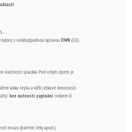
 oblasti
S.
 nylon) s voděodpudivou úpravou
DWR
(C0).
ní vlastnosti spacáku. Pod celým zipem je
žení úniku tepla a nižší celkové hmotnosti.
ulity”
bez nutnosti zapínání
cvokem či
oti mrazu (baterie, léky apod.).