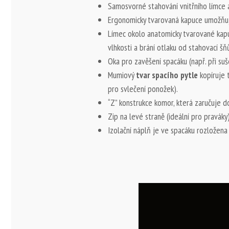
Samosvorné stahování vnitřního límce 
Ergonomicky tvarovaná kapuce umožňuje 
Límec okolo anatomicky tvarované kapu
vlhkosti a brání otlaku od stahovací šňů
Oka pro zavěšení spacáku (např. při suš
Mumiový
tvar spacího pytle
kopíruje 
pro svlečení ponožek).
“Z” konstrukce komor, která zaručuje d
Zip na levé straně (ideální pro praváky)
Izolační náplň je ve spacáku rozložen