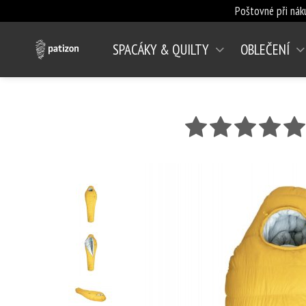
Poštovné při nák
SPACÁKY & QUILTY
OBLEČENÍ
hvězda 1
hvězda 2
hvězda 3
hvězd