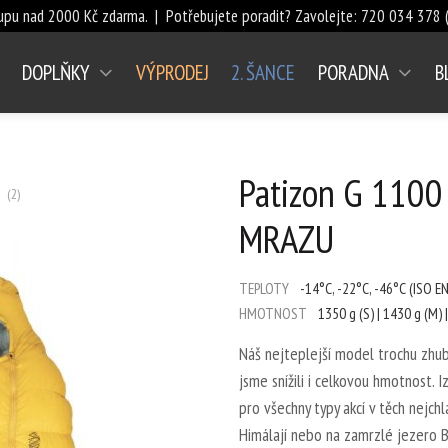
upu nad 2000 Kč zdarma. | Potřebujete poradit? Zavolejte:
720 034 378
(
DOPLŇKY
VÝPRODEJ
2. ŠANCE
PORADNA
B
a 4
hvězda 5
Počet hvězdiček je 5 z 5
Patizon G 1100
(
2
)
MRAZU
TEPLOTY
-14°C, -22°C, -46°C (ISO E
HMOTNOST
1350 g (S) | 1430 g (M) |
Náš nejteplejší model trochu zhub
jsme snížili i celkovou hmotnost. I
pro všechny typy akcí v těch nejchl
Himálají nebo na zamrzlé jezero Ba