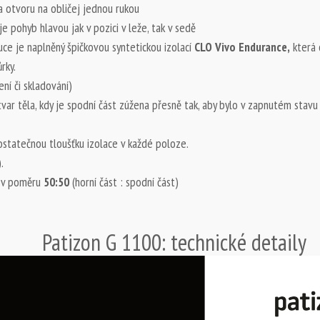
a otvoru na obličej jednou rukou
pohyb hlavou jak v pozici v leže, tak v sedě
ce je naplněný špičkovou syntetickou izolací
CLO Vivo Endurance,
která 
rky.
ení či skladování)
tvar těla, kdy je spodní část zúžena přesně tak, aby bylo v zapnutém stav
ostatečnou tloušťku izolace v každé poloze.
.
a v poměru
50:50
(horní část : spodní část)
Patizon G 1100: technické detaily